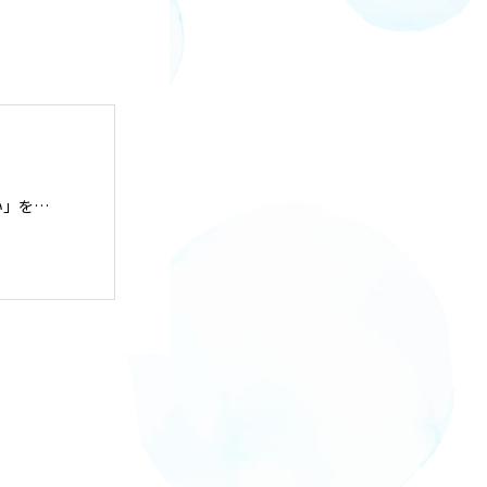
看護はたのしいをつくるを掲げ、 人生の「たのしい」を共に創ります。 障がいや病気に関わらず 思いのままいきたいところややりたいことを 一緒に叶えるサービスを提供しています。