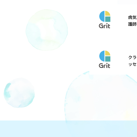
病気
護師
える
開始
クラ
ッセ