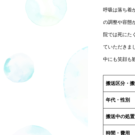
呼吸は落ち着
の調整や容態
院では死にた
ていただきま
中にも笑顔も
搬送区分・搬
年代・性別
搬送中の処置
時間・費用