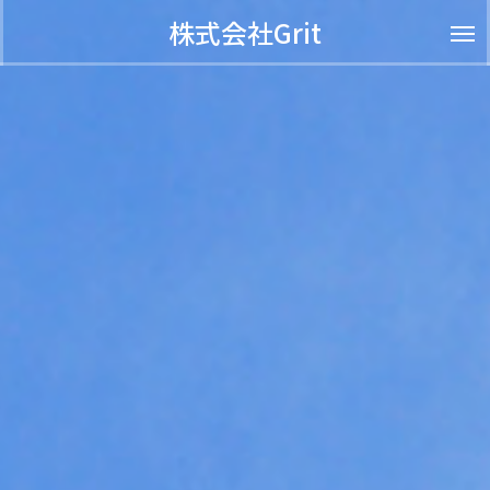
株式会社Grit