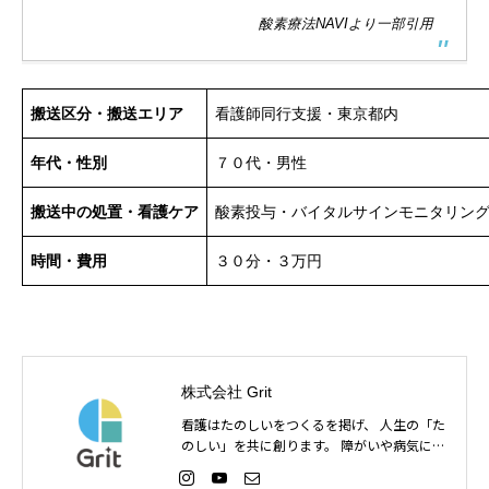
酸素療法NAVIより一部引用
搬送区分・搬送エリア
看護師同行支援・東京都内
年代・性別
７０代・男性
搬送中の処置・看護ケア
酸素投与・バイタルサインモニタリン
時間・費用
３０分・３万円
株式会社 Grit
看護はたのしいをつくるを掲げ、 人生の「た
のしい」を共に創ります。 障がいや病気に関
わらず 思いのままいきたいところややりたい
ことを 一緒に叶えるサービスを提供していま